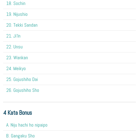
18. Sochin
19. Nijushio
20. Tekki Sandan
21. Ji'In
22. Unsu
23. Wankan
24. Meikyo
25. Gojushiho Dai
26. Gojushiho Sho
4 Kata Bonus
A. Niju hachi ho nipaipo
B. Gangaku Sho