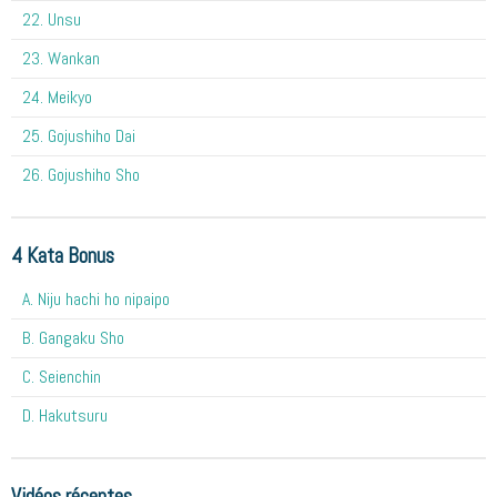
22. Unsu
23. Wankan
24. Meikyo
25. Gojushiho Dai
26. Gojushiho Sho
4 Kata Bonus
A. Niju hachi ho nipaipo
B. Gangaku Sho
C. Seienchin
D. Hakutsuru
Vidéos récentes