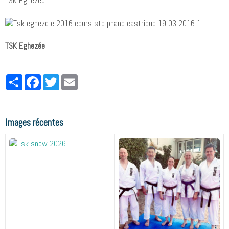
TSK Eghezée
TSK Eghezée
Partager
Facebook
Twitter
Email
Images récentes