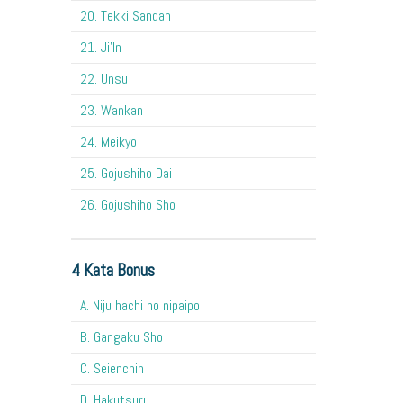
20. Tekki Sandan
21. Ji'In
22. Unsu
23. Wankan
24. Meikyo
25. Gojushiho Dai
26. Gojushiho Sho
4 Kata Bonus
A. Niju hachi ho nipaipo
B. Gangaku Sho
C. Seienchin
D. Hakutsuru