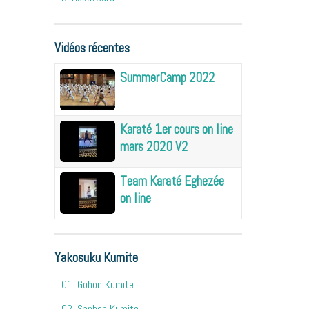
Vidéos récentes
SummerCamp 2022
Karaté 1er cours on line
mars 2020 V2
Team Karaté Eghezée
on line
Yakosuku Kumite
01. Gohon Kumite
02. Sanbon Kumite