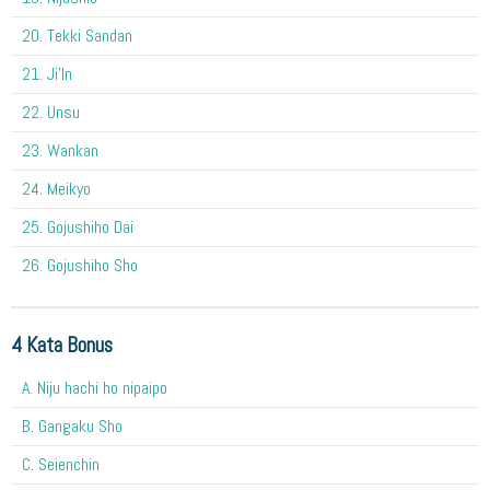
20. Tekki Sandan
21. Ji'In
22. Unsu
23. Wankan
24. Meikyo
25. Gojushiho Dai
26. Gojushiho Sho
4 Kata Bonus
A. Niju hachi ho nipaipo
B. Gangaku Sho
C. Seienchin