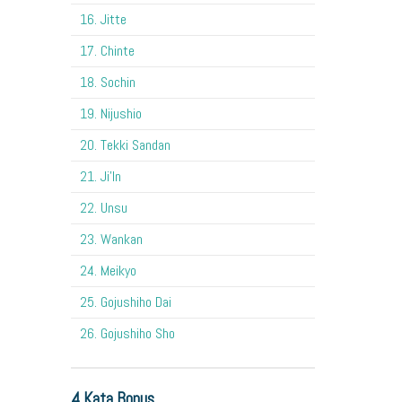
16. Jitte
17. Chinte
18. Sochin
19. Nijushio
20. Tekki Sandan
21. Ji'In
22. Unsu
23. Wankan
24. Meikyo
25. Gojushiho Dai
26. Gojushiho Sho
4 Kata Bonus