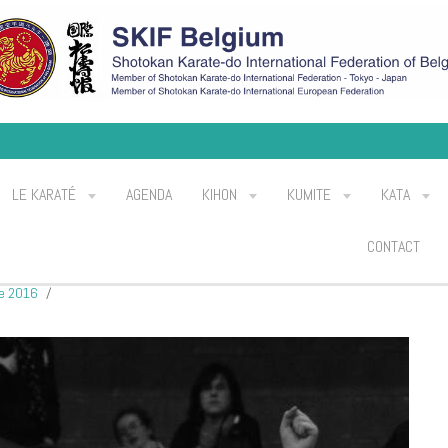
LE KARATÉ
AGENDA
KIHON
KUMITE
KATA
CONTACT
e 2016