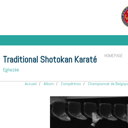
HOMEPAGE
Traditional Shotokan Karaté
Eghezée
Accueil
Album
Compétition
Championnat de Belgiqu