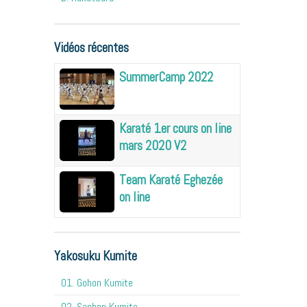
Vidéos récentes
SummerCamp 2022
Karaté 1er cours on line
mars 2020 V2
Team Karaté Eghezée
on line
Yakosuku Kumite
01. Gohon Kumite
02. Sanbon Kumite