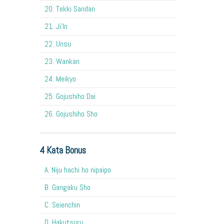
20. Tekki Sandan
21. Ji'In
22. Unsu
23. Wankan
24. Meikyo
25. Gojushiho Dai
26. Gojushiho Sho
4 Kata Bonus
A. Niju hachi ho nipaipo
B. Gangaku Sho
C. Seienchin
D. Hakutsuru