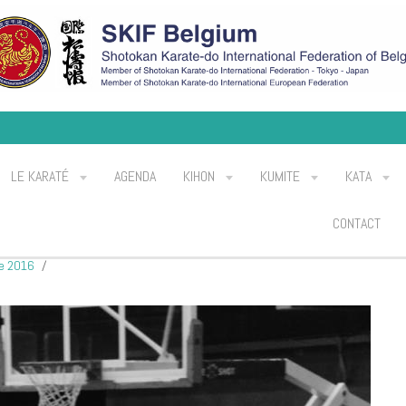
LE KARATÉ
AGENDA
KIHON
KUMITE
KATA
CONTACT
e 2016