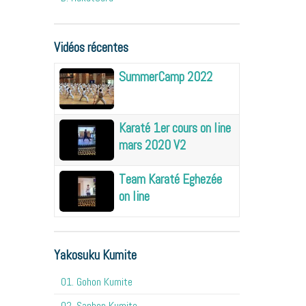
Vidéos récentes
SummerCamp 2022
Karaté 1er cours on line
mars 2020 V2
Team Karaté Eghezée
on line
Yakosuku Kumite
01. Gohon Kumite
02. Sanbon Kumite