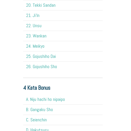
20. Tekki Sandan
21. Ji'In
22. Unsu
23. Wankan
24. Meikyo
25. Gojushiho Dai
26. Gojushiho Sho
4 Kata Bonus
A. Niju hachi ho nipaipo
B. Gangaku Sho
C. Seienchin
D. Hakutsuru