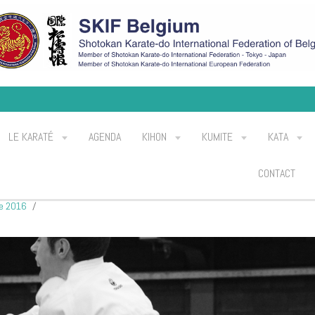
LE KARATÉ
AGENDA
KIHON
KUMITE
KATA
CONTACT
e 2016