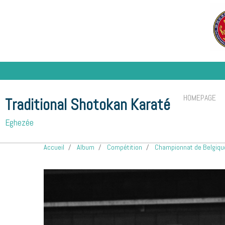
HOMEPAGE
Traditional Shotokan Karaté
Eghezée
Accueil
Album
Compétition
Championnat de Belgiqu