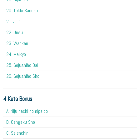
20. Tekki Sandan
21. Ji'In
22. Unsu
23. Wankan
24. Meikyo
25. Gojushiho Dai
26. Gojushiho Sho
4 Kata Bonus
A. Niju hachi ho nipaipo
B. Gangaku Sho
C. Seienchin