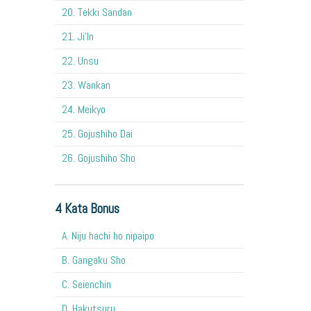
20. Tekki Sandan
21. Ji'In
22. Unsu
23. Wankan
24. Meikyo
25. Gojushiho Dai
26. Gojushiho Sho
4 Kata Bonus
A. Niju hachi ho nipaipo
B. Gangaku Sho
C. Seienchin
D. Hakutsuru