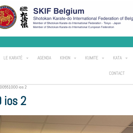
LE KARATÉ
AGENDA
KIHON
KUMITE
KATA
CONTACT
00551000 ios 2
ios 2