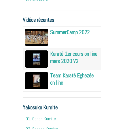
Vidéos récentes
SummerCamp 2022
Karaté 1er cours on line
mars 2020 V2
Team Karaté Eghezée
on line
Yakosuku Kumite
01. Gohon Kumite
02. Sanbon Kumite