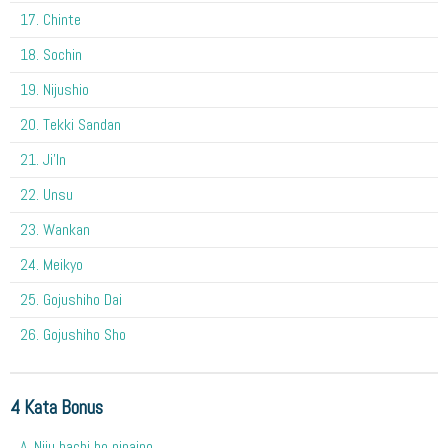
17. Chinte
18. Sochin
19. Nijushio
20. Tekki Sandan
21. Ji'In
22. Unsu
23. Wankan
24. Meikyo
25. Gojushiho Dai
26. Gojushiho Sho
4 Kata Bonus
A. Niju hachi ho nipaipo