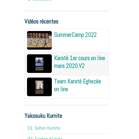
Vidéos récentes
SummerCamp 2022
Karaté 1er cours on line
mars 2020 V2
Team Karaté Eghezée
on line
Yakosuku Kumite
01. Gohon Kumite
02. Sanbon Kumite