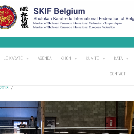
LE KARATÉ
AGENDA
KIHON
KUMITE
KATA
CONTACT
 2018