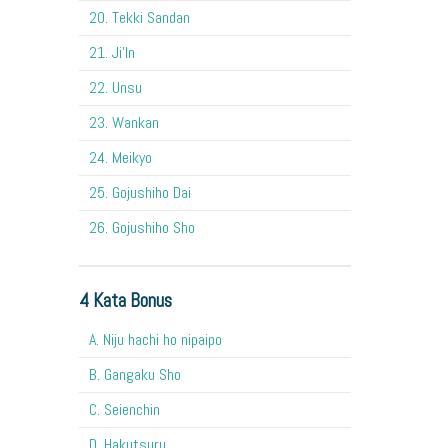
20. Tekki Sandan
21. Ji'In
22. Unsu
23. Wankan
24. Meikyo
25. Gojushiho Dai
26. Gojushiho Sho
4 Kata Bonus
A. Niju hachi ho nipaipo
B. Gangaku Sho
C. Seienchin
D. Hakutsuru