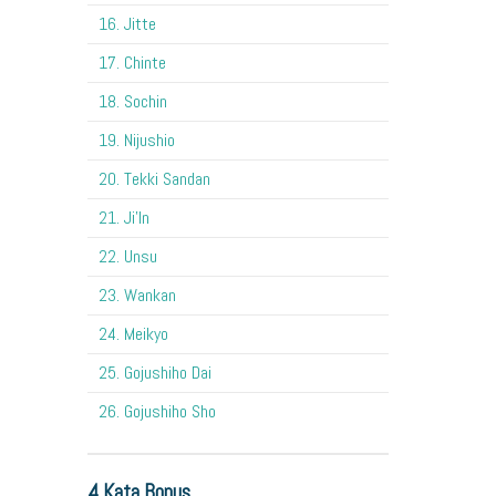
16. Jitte
17. Chinte
18. Sochin
19. Nijushio
20. Tekki Sandan
21. Ji'In
22. Unsu
23. Wankan
24. Meikyo
25. Gojushiho Dai
26. Gojushiho Sho
4 Kata Bonus