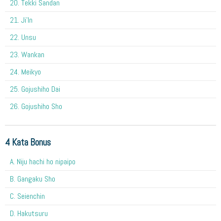
20. Tekki Sandan
21. Ji'In
22. Unsu
23. Wankan
24. Meikyo
25. Gojushiho Dai
26. Gojushiho Sho
4 Kata Bonus
A. Niju hachi ho nipaipo
B. Gangaku Sho
C. Seienchin
D. Hakutsuru