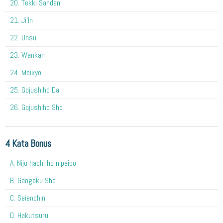
20. Tekki Sandan
21. Ji'In
22. Unsu
23. Wankan
24. Meikyo
25. Gojushiho Dai
26. Gojushiho Sho
4 Kata Bonus
A. Niju hachi ho nipaipo
B. Gangaku Sho
C. Seienchin
D. Hakutsuru