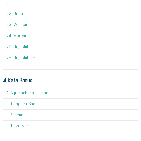
21. Ji'In
22. Unsu
23. Wankan
24. Meikyo
25. Gojushiho Dai
26. Gojushiho Sho
4 Kata Bonus
A. Niju hachi ho nipaipo
B. Gangaku Sho
C. Seienchin
D. Hakutsuru