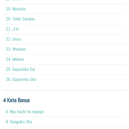
19. Nijushio
20. Tekki Sandan
21. Ji'In
22. Unsu
23. Wankan
24. Meikyo
25. Gojushiho Dai
26. Gojushiho Sho
4 Kata Bonus
A. Niju hachi ho nipaipo
B. Gangaku Sho