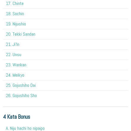
17. Chinte
18. Sochin
19. Nijushio
20. Tekki Sandan
21. Ji'In
22. Unsu
23. Wankan
24. Meikyo
25. Gojushiho Dai
26. Gojushiho Sho
4 Kata Bonus
A. Niju hachi ho nipaipo