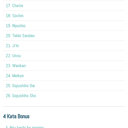
17. Chinte
18. Sochin
19. Nijushio
20. Tekki Sandan
21. Ji'In
22. Unsu
23. Wankan
24. Meikyo
25. Gojushiho Dai
26. Gojushiho Sho
4 Kata Bonus
A. Niju hachi ho nipaipo