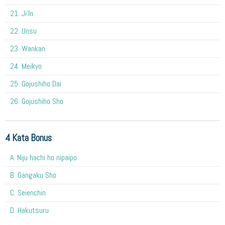
21. Ji'In
22. Unsu
23. Wankan
24. Meikyo
25. Gojushiho Dai
26. Gojushiho Sho
4 Kata Bonus
A. Niju hachi ho nipaipo
B. Gangaku Sho
C. Seienchin
D. Hakutsuru